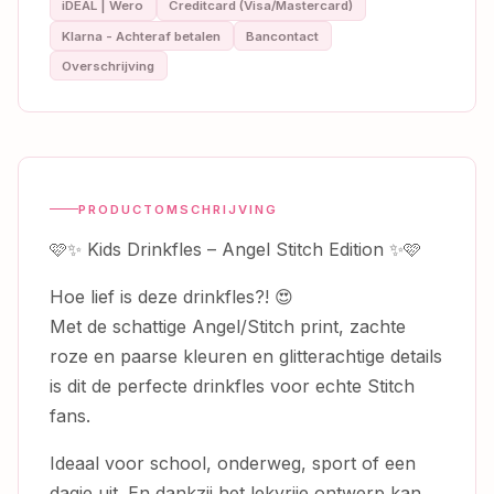
iDEAL | Wero
Creditcard (Visa/Mastercard)
Klarna - Achteraf betalen
Bancontact
Overschrijving
PRODUCTOMSCHRIJVING
🩷✨ Kids Drinkfles – Angel Stitch Edition ✨🩷
Hoe lief is deze drinkfles?! 😍
Met de schattige Angel/Stitch print, zachte
roze en paarse kleuren en glitterachtige details
is dit de perfecte drinkfles voor echte Stitch
fans.
Ideaal voor school, onderweg, sport of een
dagje uit. En dankzij het lekvrije ontwerp kan