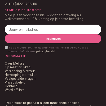
✆
+31 (0)223 796 110
BLIJF OP DE HOOGTE
Meld je aan voor onze nieuwsbrief en ontvang als
welkomstcadeau 10% korting op je eerste bestelling.
Inschrijven
Ik ga akkoord met het gebruik van mijn e-mailadres voor de
nieuwsbrief, zie ons
privacybeleid
.
INFORMATIE
Over Melissa
Op maat drukken
Verzending & retour
Herroepingsformulier
Veelgestelde vragen
Privacybeleid
Contact
Word affiliate
Deze website gebruikt alleen functionele cookies